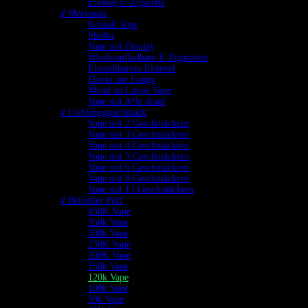
Einweg E-Zigarette
# Merkmale
Kristall Vape
Shisha
Vape mit Display
Wiederaufladbare E Zigaretten
Einstellbarem Eislevel
Direkt zur Lunge
Mund zu Lunge Vape
Vape mit Affe drauf
# Lieblingsgeschmack
Vape mit 2 Geschmäckern
Vape mit 3 Geschmäckern
Vape mit 4 Geschmäckern
Vape mit 5 Geschmäckern
Vape mit 6 Geschmäckern
Vape mit 8 Geschmäckern
Vape mit 15 Geschmäckern
# Beliebter Puff
450K Vape
350k Vape
300k Vape
250K Vape
200K Vape
150k Vape
120k Vape
100k Vape
50k Vape