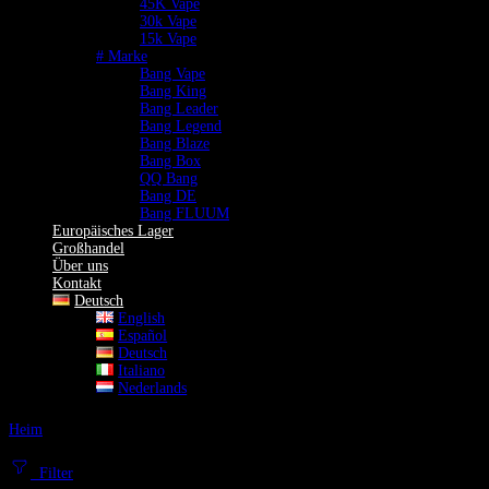
45K Vape
30k Vape
15k Vape
# Marke
Bang Vape
Bang King
Bang Leader
Bang Legend
Bang Blaze
Bang Box
QQ Bang
Bang DE
Bang FLUUM
Europäisches Lager
Großhandel
Über uns
Kontakt
Deutsch
English
Español
Deutsch
Italiano
Nederlands
Heim
120k Vape
120k Vape
Filter