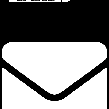
Bang Vapes ist eine hochwertige Marke für Einweg-Vaporizer und bietet
Produkte wie die Serien Bang Vape, Bang King, Bang Blaze, Bang Legend
und FLUUM an. Unser Engagement für Qualität und kontinuierliche
Innovation sorgt für einen zufriedenstellenden Zug.