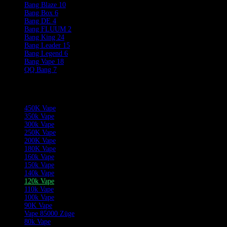
Bang Blaze
10
Bang Box
6
Bang DE
4
Bang FLUUM
2
Bang King
24
Bang Leader
15
Bang Legend
6
Bang Vape
18
QQ Bang
7
Product Categories
450K Vape
350k Vape
300k Vape
250K Vape
200K Vape
180K Vape
160k Vape
150k Vape
140k Vape
120k Vape
110k Vape
100k Vape
90K Vape
Vape 85000 Züge
80k Vape