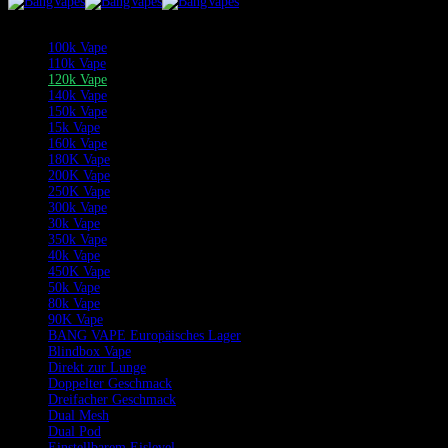
Kategorien
100k Vape
110k Vape
120k Vape
140k Vape
150k Vape
15k Vape
160k Vape
180K Vape
200K Vape
250K Vape
300k Vape
30k Vape
350k Vape
40k Vape
450K Vape
50k Vape
80k Vape
90K Vape
BANG VAPE Europäisches Lager
Blindbox Vape
Direkt zur Lunge
Doppelter Geschmack
Dreifacher Geschmack
Dual Mesh
Dual Pod
Einstellbarem Eislevel