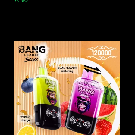
You save
Das
QQ BANG 120000 Züge
ist ein leistungsstarker Einweg Vape
mit dem ikonischen
Adler Design
. Es bietet außergewöhnlich
reichhaltigen Geschmack und massive Dampfwolken. Erhältlich in
12 Premium-Geschmacksrichtungen, ist es die beste Wahl für
europäische Dampfer, die luxuriöse Ästhetik und branchenführende
Zugkapazität suchen.