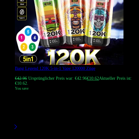
Bang Legend 120K 5-in-1 Vape 120000 Züge
Bewertet mit
4.88
von 5
€
42.96
Ursprünglicher Preis war: €42.96
€
10.62
Aktueller Preis ist:
€10.62.
You save
Der Bang Legend 120K ist ein 5-in-1-Einweg-Vape mit 120.000
Züge und mehreren Geschmacksrichtungen. Es verfügt über ein
benutzerfreundliches drehbares Mundstück für
Geschmacksänderungen und einen Bildschirm für Batterie- und E-
Liquid-Level.
Filter
Product Brands