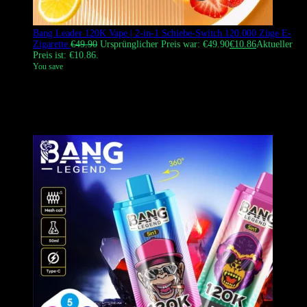
Bang Leader 120K Vape | 2-in-1 Schiebe-Switch 120.000 Züge E-
Zigarette
€
49.90
Ursprünglicher Preis war: €49.90
€
10.86
Aktueller
Preis ist: €10.86.
You save
Der
Bang Leader 120K
Vape ist eine 2-in-1-Einweg-Vape mit hoher
Kapazität, die für Abwechslung und lange Nutzungsdauer entwickelt
wurde. Sie verfügt über zwei separate 25-ml-E-Liquid-Tanks mit
einem Gesamtvolumen von 50 ml.