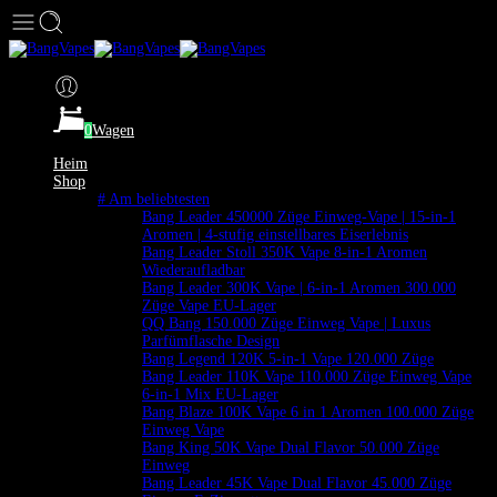
0
Wagen
Heim
Shop
# Am beliebtesten
Bang Leader 450000 Züge Einweg-Vape | 15-in-1
Aromen | 4-stufig einstellbares Eiserlebnis
Bang Leader Stoll 350K Vape 8-in-1 Aromen
Wiederaufladbar
Bang Leader 300K Vape | 6-in-1 Aromen 300.000
Züge Vape EU-Lager
QQ Bang 150.000 Züge Einweg Vape | Luxus
Parfümflasche Design
Bang Legend 120K 5-in-1 Vape 120.000 Züge
Bang Leader 110K Vape 110.000 Züge Einweg Vape
6-in-1 Mix EU-Lager
Bang Blaze 100K Vape 6 in 1 Aromen 100.000 Züge
Einweg Vape
Bang King 50K Vape Dual Flavor 50.000 Züge
Einweg
Bang Leader 45K Vape Dual Flavor 45.000 Züge