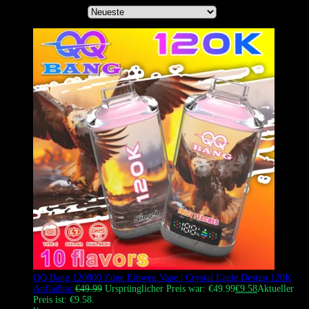
Sortiere nach
QQ Bang 120000 Züge Einweg Vape | Crystal Eagle Design 120K
Aufladbar
€
49.99
Ursprünglicher Preis war: €49.99
€
9.58
Aktueller
Preis ist: €9.58.