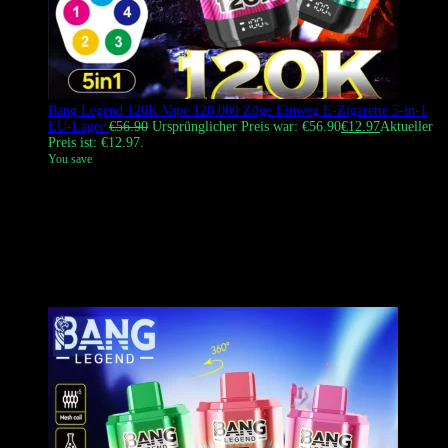
Bang Legend 120K Vape 120.000 Züge Einweg E-Zigarette 5-in-1
EU-Lager
€
56.90
Ursprünglicher Preis war: €56.90
€
12.97
Aktueller
Preis ist: €12.97.
You save
Die Bang Legend 120K ist eine Einweg-E-Zigarette mit hohem
Fassungsvermögen und fünf unabhängigen 8-ml-Tanks, die jeweils
mit einem eigenen 1,05-Ω-Mesh-Verdampferkopf ausgestattet sind.
Ein mechanischer Schaltmechanismus verhindert die Vermischung
der Aromen. Das Gerät verfügt über ein zylindrisches Gehäuse mit
einem intelligenten Display an der Unterseite, das den Akku- und
Liquidstand in Echtzeit anzeigt.