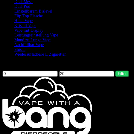
Dual Mesh
Dual Pod
Einstellbarem Eislevel
Flip Top Flasche
Huka Vape
Kristall Vape
Vape mit Display
Leistungseinstellung Vape
Mund zu Lunge Vape
Nachfüllbar Vape
Shisha
Wiederaufladbare E Zigaretten
Filter by price
Filter