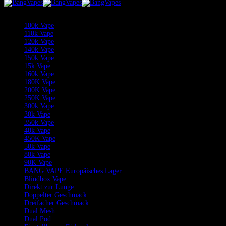
Kategorien
100k Vape
110k Vape
120k Vape
140k Vape
150k Vape
15k Vape
160k Vape
180K Vape
200K Vape
250K Vape
300k Vape
30k Vape
350k Vape
40k Vape
450K Vape
50k Vape
80k Vape
90K Vape
BANG VAPE Europäisches Lager
Blindbox Vape
Direkt zur Lunge
Doppelter Geschmack
Dreifacher Geschmack
Dual Mesh
Dual Pod