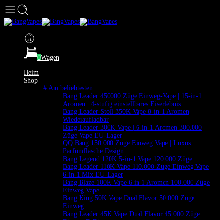
0
Wagen
Heim
Shop
# Am beliebtesten
Bang Leader 450000 Züge Einweg-Vape | 15-in-1
Aromen | 4-stufig einstellbares Eiserlebnis
Bang Leader Stoll 350K Vape 8-in-1 Aromen
Wiederaufladbar
Bang Leader 300K Vape | 6-in-1 Aromen 300.000
Züge Vape EU-Lager
QQ Bang 150.000 Züge Einweg Vape | Luxus
Parfümflasche Design
Bang Legend 120K 5-in-1 Vape 120.000 Züge
Bang Leader 110K Vape 110.000 Züge Einweg Vape
6-in-1 Mix EU-Lager
Bang Blaze 100K Vape 6 in 1 Aromen 100.000 Züge
Einweg Vape
Bang King 50K Vape Dual Flavor 50.000 Züge
Einweg
Bang Leader 45K Vape Dual Flavor 45.000 Züge