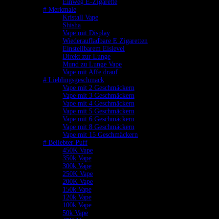
Einweg E-Zigarette
# Merkmale
Kristall Vape
Shisha
Vape mit Display
Wiederaufladbare E Zigaretten
Einstellbarem Eislevel
Direkt zur Lunge
Mund zu Lunge Vape
Vape mit Affe drauf
# Lieblingsgeschmack
Vape mit 2 Geschmäckern
Vape mit 3 Geschmäckern
Vape mit 4 Geschmäckern
Vape mit 5 Geschmäckern
Vape mit 6 Geschmäckern
Vape mit 8 Geschmäckern
Vape mit 15 Geschmäckern
# Beliebter Puff
450K Vape
350k Vape
300k Vape
250K Vape
200K Vape
150k Vape
120k Vape
100k Vape
50k Vape