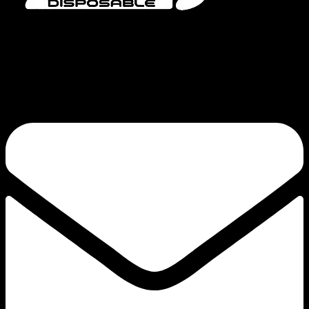
Bang Vapes ist eine hochwertige Marke für Einweg-Vaporizer und bietet
Produkte wie die Serien Bang Vape, Bang King, Bang Blaze, Bang Legend
und FLUUM an. Unser Engagement für Qualität und kontinuierliche
Innovation sorgt für einen zufriedenstellenden Zug.