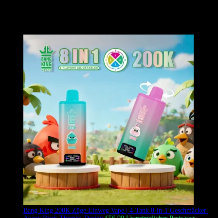
enorme Kapazität von 60 ml und intensive, reiche Aromen. Er
verfügt über vier unabhängige 1.0Ω Quad-Mesh-Coils, eine 650mAh
wiederaufladbare Batterie und einen intelligenten LED-Bildschirm
zur Echtzeitüberwachung.
Bang King 200K Züge Einweg Vape | 4-Tank 8-in-1 Geschmäcker |