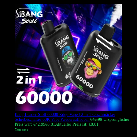
Bang Leader Stoll 60000 Züge Vape | 2 in 1 Geschmäcker
Schiebeschalter 60K Vape Wiederaufladbar
€
42.99
Ursprünglicher
Preis war: €42.99
€
8.81
Aktueller Preis ist: €8.81.
You save