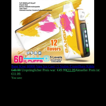
Bang King 60000 Vape Ice Cool | 5 Stufen Einstellbare Kühle
€
49.99
Ursprünglicher Preis war: €49.99
€
11.09
Aktueller Preis ist:
€11.09.
You save
Der Bang King 60000-Puff Einweg-Vape (Icy Edition) verfügt über
fünf einstellbare Kühlstufen. Ausgestattet mit einer 1.0Ω Mesh-Coil
und einem 850mAh Type-C-Akku ermöglicht es den Nutzern, ihr
Kühlgefühl anzupassen, während sie massive Wolken und reichen
Geschmack genießen. Erhältlich in 12 Premium-
Geschmacksrichtungen, jetzt bestellen.