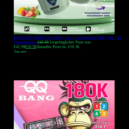
BANG DE 60000 Züge Vape | 3 in 1 Geschmäcker 60K Vape | 45°
Winkelauslass
€
42.99
Ursprünglicher Preis war:
€42.99
€
10.58
Aktueller Preis ist: €10.58.
You save
Die Bang DE 60000 Züge Einweg-Vape mit einem 45°
Winkelauslass und einem 3-in-1 Geschmacksystem (A & B & A+B
Mischung). Sie bietet einen angenehmen Zug, massive Wolken und
vielseitige Geschmacksoptionen für europäische Dampfer.