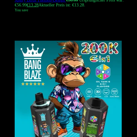
Angry Birds Themen-Design
€
56.99
Ursprünglicher Preis war:
€56.99
€
13.28
Aktueller Preis ist: €13.28.
You save
Der
Bang King 200.000 Züge Vape
ist ein revolutionärer Quad-
Tank Einweg Vape mit 4 unabhängigen 16ml Pods, Quad-Mesh-
Coils und einem Drehschalter, der 4 reine und 4 Hybrid-
Geschmäcker für insgesamt 8 einzigartige Erlebnisse erzeugt.