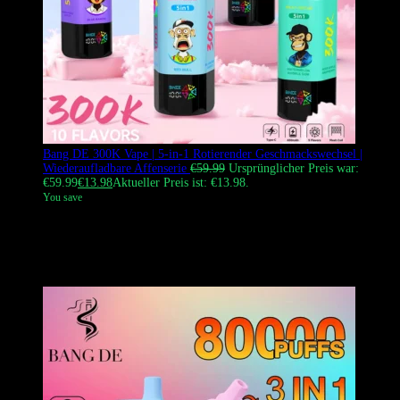
Bang DE 300K Vape | 5-in-1 Rotierender Geschmackswechsel |
Wiederaufladbare Affenserie
€
59.99
Ursprünglicher Preis war:
€59.99
€
13.98
Aktueller Preis ist: €13.98.
You save
Der Bang DE 300000 Züge 5-in-1 Einweg-Vape mit einem
einzigartigen rotierenden Geschmackswechsel und ikonischen
Designs der Monkey-Serie. Mit einer ultra-großen E-Liquid-
Kapazität von bis zu 100 ml und reichen, intensiven Aromen.