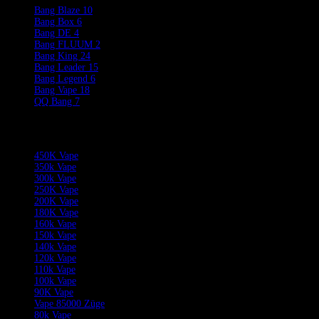
Bang Blaze
10
Bang Box
6
Bang DE
4
Bang FLUUM
2
Bang King
24
Bang Leader
15
Bang Legend
6
Bang Vape
18
QQ Bang
7
Product Categories
450K Vape
350k Vape
300k Vape
250K Vape
200K Vape
180K Vape
160k Vape
150k Vape
140k Vape
120k Vape
110k Vape
100k Vape
90K Vape
Vape 85000 Züge
80k Vape