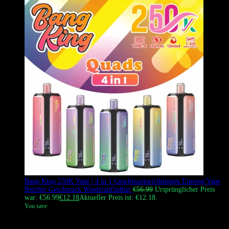
Bang King 250K Vape | 4 in 1 Geschmacksrichtungen Einweg-Vape
Reicher Geschmack Wiederaufladbar
€
56.99
Ursprünglicher Preis
war: €56.99
€
12.18
Aktueller Preis ist: €12.18.
You save
Der BANG KING 250.000 Züge 4-in-1 Einweg-Vape bietet eine