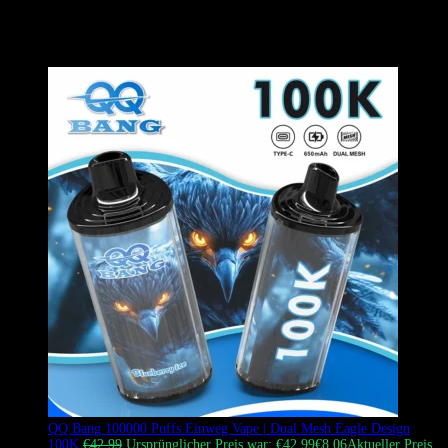
voluminöse Dampferzeugung, alles verpackt in einem
wiederaufladbaren Gerät. Tipp: Die tatsächliche Größe ist etwas
kleiner als im Hauptbild dargestellt.
QQ Bang 100000 Puffs Einweg Vape | Dual Mesh Eagle Design
100K
€
42.99
Ursprünglicher Preis war: €42.99
€
8.06
Aktueller Preis