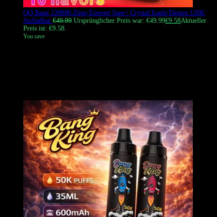
QQ Bang 120000 Züge Einweg Vape | Crystal Eagle Design 120K
Aufladbar
€
49.99
Ursprünglicher Preis war: €49.99
€
9.58
Aktueller
Preis ist: €9.58.
You save
Das
QQ BANG 120000 Züge
ist ein leistungsstarker Einweg Vape
mit dem ikonischen
Adler Design
. Es bietet außergewöhnlich
reichhaltigen Geschmack und massive Dampfwolken. Erhältlich in
12 Premium-Geschmacksrichtungen, ist es die beste Wahl für
europäische Dampfer, die luxuriöse Ästhetik und branchenführende
Zugkapazität suchen.