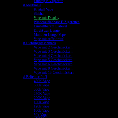
Einweg E-Zigarette
# Merkmale
Kristall Vape
Shisha
Vape mit Display
Wiederaufladbare E Zigaretten
Einstellbarem Eislevel
Direkt zur Lunge
Mund zu Lunge Vape
Vape mit Affe drauf
# Lieblingsgeschmack
Vape mit 2 Geschmäckern
Vape mit 3 Geschmäckern
Vape mit 4 Geschmäckern
Vape mit 5 Geschmäckern
Vape mit 6 Geschmäckern
Vape mit 8 Geschmäckern
Vape mit 15 Geschmäckern
# Beliebter Puff
450K Vape
350k Vape
300k Vape
250K Vape
200K Vape
150k Vape
120k Vape
100k Vape
50k Vape