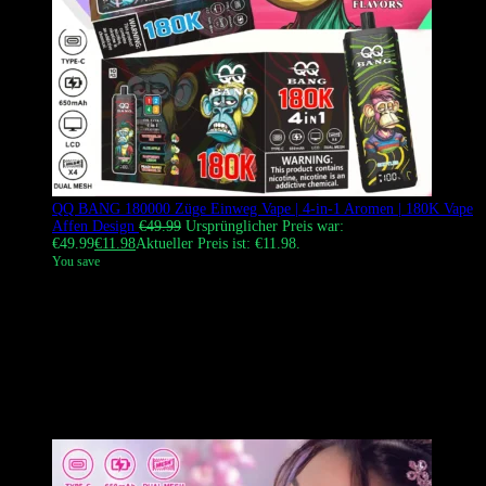
QQ BANG 180000 Züge Einweg Vape | 4-in-1 Aromen | 180K Vape
Affen Design
€
49.99
Ursprünglicher Preis war:
€49.99
€
11.98
Aktueller Preis ist: €11.98.
You save
Der
QQ BANG 180000 Züge
Einweg-Vape
mit einem ikonischen
kompletten Schwarz-Gehäuse und einzigartigen Affen-Avatar-
Designs. Sein
Hebel- und Dreh
-Schaltsystem ermöglicht es den
Nutzern, vier verschiedene Geschmäcker in einem Gerät zu
genießen. Angetrieben von
vier unabhängigen Dual-Mesh-Spulen
und mit einem
LED-Display
ausgestattet, liefert es massive Wolken
und intensiven Geschmack für das ultimative europäische
Dampferlebnis.