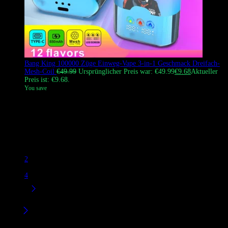
Bang King 100000 Züge Einweg-Vape 3-in-1 Geschmack Dreifach-
Mesh-Coil
€
49.99
Ursprünglicher Preis war: €49.99
€
9.68
Aktueller
Preis ist: €9.68.
You save
Der BANG KING 100K Vape ist ein revolutionärer 3-in-1
umschaltbarer Geschmack Einweg-Vape mit einem einzigartigen
Push-Pull-Togglesystem, dreifachen Mesh-Coils und einer massiven
Zuganzahl für das ultimative Großhandels- und Einzelhandels-
Erlebnis.
1
2
…
4
Filter
Product Brands