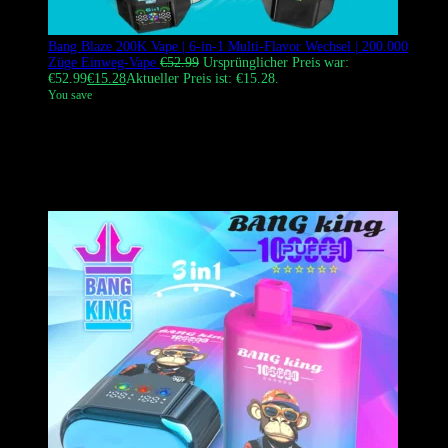
Bang Blaze 200K Vape | 6-in-1 Multi-Flavor Wechsel | 200.000
Züge Einweg-Vape
€
52.99
Ursprünglicher Preis war:
€52.99
€
15.28
Aktueller Preis ist: €15.28.
You save
Die Bang Blaze 200K Puffs Vape ist eine branchenführende 6-in-1
Einweg-Vape mit Multi-Geschmack, die über einen Drehschalter und
sechs unabhängige Mesh-Coils verfügt. Sie wurde für Dampfer
entwickelt, die Vielfalt und Langlebigkeit in einem hochwertigen
Gerät verlangen.