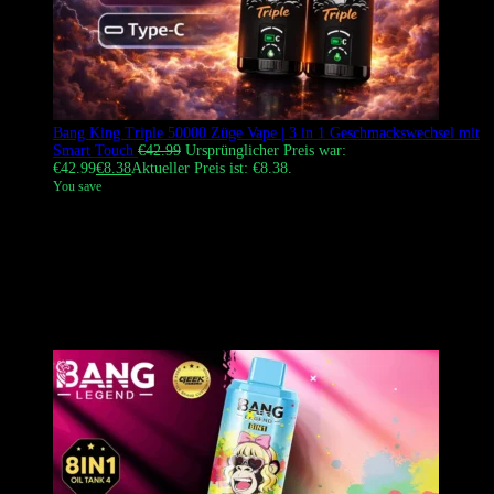
Bang King Triple 50000 Züge Vape | 3 in 1 Geschmackswechsel mit
Smart Touch
€
42.99
Ursprünglicher Preis war:
€42.99
€
8.38
Aktueller Preis ist: €8.38.
You save
Der Bang King Triple 50000 Züge ist ein hochmodernes Einweg-
Vape mit einem einzigartigen Smart Touch Geschmackswechsel. Es
ermöglicht den Nutzern, zwei separate Geschmäcker oder einen
kombinierten A+B-Mix einfach durch Antippen des Bodens zu
genießen. Mit dualen 1.0Ω Mesh-Coils und einem 600mAh Type-C-
Akku liefert es dichte Wolken und eine anpassbare 3-in-1
Geschmacksreise für europäische Dampfer.