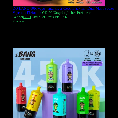
QQ BANG 80K Vape | Intensiver Geschmack mit Dual Mesh Power
Vape mit Elefanten
€
42.99
Ursprünglicher Preis war:
€42.99
€
7.61
Aktueller Preis ist: €7.61.
You save
Die
QQ BANG 80K Vape
ist ein Hochleistungsmeisterwerk mit
künstlerischer, elefanten-inspirierter Ästhetik und 1,2Ω Dual-Mesh-
Technologie, entwickelt für Dampfer, die den dichtesten Dampf und
die reichhaltigsten Geschmackprofile der Branche verlangen.