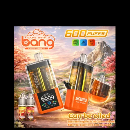
Der Bang Leader 60000 Züge Einweg-Vape mit einem innovativen
Schiebeschalter-Mundstück und einer eleganten mattschwarzen
Oberfläche. Mit seinem trendigen Affen-Avatar-Design und dem
DDP-Europaversand ist es die ultimative Hochklassige Wahl für
Dampfer.