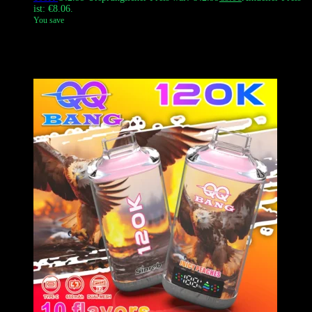
ist: €8.06.
You save
Der
QQ BANG 100000 Puffs
Einweg-Vape mit dem ikonischen
Adlersdesign
und fortschrittlicher
Dual-Mesh-Coil
Technologie. Es
ist für extra-reichen Geschmack und dichte Wolken konstruiert.