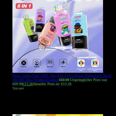
Bang Leader Stoll 350K Vape 8-in-1 Geschmack Authentisch Reich
350.000 Züge Wiederaufladbar
€
69.99
Ursprünglicher Preis war:
€69.99
€
13.28
Aktueller Preis ist: €13.28.
You save
Bang Leader Stoll 350K ist der weltweit leistungsstärkste 8-in-1
Einweg-Vape mit einer enormen Lebensdauer von 350.000 Zügen,
wechselbarer Geschmackstechnologie und trendigen Krokodil-
Designs für das ultimative Langzeit-Vape-Erlebnis.