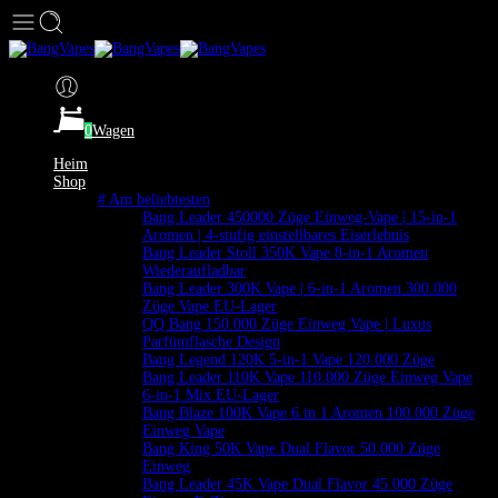
0
Wagen
Heim
Shop
# Am beliebtesten
Bang Leader 450000 Züge Einweg-Vape | 15-in-1
Aromen | 4-stufig einstellbares Eiserlebnis
Bang Leader Stoll 350K Vape 8-in-1 Aromen
Wiederaufladbar
Bang Leader 300K Vape | 6-in-1 Aromen 300.000
Züge Vape EU-Lager
QQ Bang 150.000 Züge Einweg Vape | Luxus
Parfümflasche Design
Bang Legend 120K 5-in-1 Vape 120.000 Züge
Bang Leader 110K Vape 110.000 Züge Einweg Vape
6-in-1 Mix EU-Lager
Bang Blaze 100K Vape 6 in 1 Aromen 100.000 Züge
Einweg Vape
Bang King 50K Vape Dual Flavor 50.000 Züge
Einweg
Bang Leader 45K Vape Dual Flavor 45.000 Züge