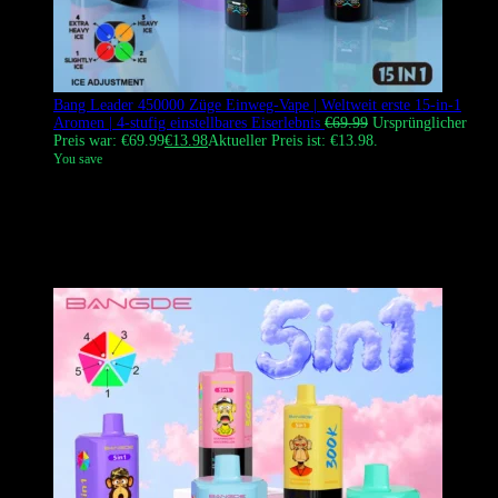
Bang Leader 450000 Züge Einweg-Vape | Weltweit erste 15-in-1
Aromen | 4-stufig einstellbares Eiserlebnis
€
69.99
Ursprünglicher
Preis war: €69.99
€
13.98
Aktueller Preis ist: €13.98.
You save
Bang Leader 450k Vape
ist die innovativste Einweg-Vape der Welt
und verfügt über ein exklusives 15-in-1 Geschmacks-Mischsystem
sowie ein 4-stufig einstellbares Eiserlebnis. Es ist die ultimative
Wahl für europäische Dampfer, die unvergleichliche Vielfalt,
massiven Dampf und die höchste Zuganzahl auf dem Markt suchen.