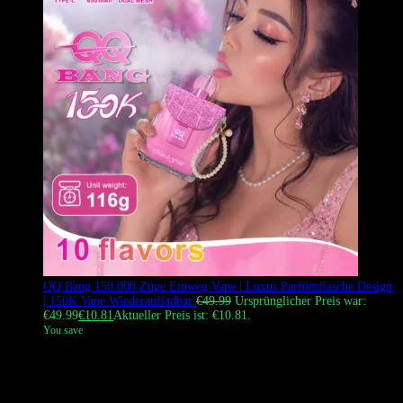
QQ Bang 150.000 Züge Einweg Vape | Luxus Parfümflasche Design
| 150K Vape Wiederaufladbar
€
49.99
Ursprünglicher Preis war:
€49.99
€
10.81
Aktueller Preis ist: €10.81.
You save
Der QQ BANG 150.000 Züge Einweg Vape zeichnet sich durch ein
einzigartiges und einfallsreiches Design aus, das die atemberaubende
Ästhetik einer ‚Parfümflasche‘ verkörpert. Das Gerät bietet ein
reichhaltiges, vollmundiges Geschmackserlebnis und eine