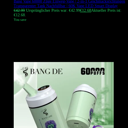
Bang Vape 60000 Züge Einweg-Vape | 2-in-1 Geschmacksrichtungen
Transparenter Tank Nachfüllbar | 60K Vape LED Smart Display
€
42.99
Ursprünglicher Preis war: €42.99
€
12.68
Aktueller Preis ist:
€12.68.
You save
Der Bang Vape 60000 Züge Nachfüllbar ist ein 2-in-1 Einweg-Vape
mit einem transparenten Gehäuse und einem LED-Smart-Display. Er
verwendet eine 1.0Ω Dual Mesh Coil und einen 550mAh
wiederaufladbaren Akku, um reichhaltigen Geschmack und große
Wolken zu liefern. Sein nachfüllbares Design und der einfache
Geschmackswechsel machen ihn zu einer vielseitigen,
technologieorientierten Wahl für den europäischen Markt.