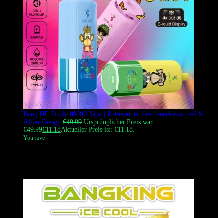
Bang DE Triple 80000 Vape | Rotierender Geschmackswechsel &
Affen-Design
€
49.99
Ursprünglicher Preis war:
€49.99
€
11.18
Aktueller Preis ist: €11.18.
You save
Der Bang DE Triple 80000 Puffs Einweg-Vape mit einem
einzigartigen 3-in-1 rotierenden Geschmackswechsel und ikonischem
Affen-Design.