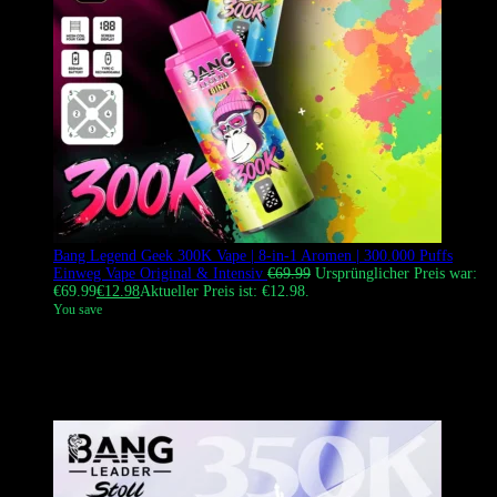
Bang Legend Geek 300K Vape | 8-in-1 Aromen | 300.000 Puffs
Einweg Vape Original & Intensiv
€
69.99
Ursprünglicher Preis war:
€69.99
€
12.98
Aktueller Preis ist: €12.98.
You save
Der Bang Legend Geek 300K Vape ist ein leistungsstarker 8-in-1
Einweg-Vape mit einem 850mAh Akku, vier 1,0Ω Mesh-Coils und
einer enormen Kapazität von 300.000 Zügen, untergebracht in einem
lebhaften „Geek Style“ Affen-Thema Gehäuse.