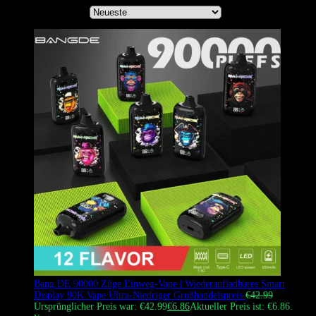
Sortiere nach
Bang DE 90000 Züge Einweg-Vape | Wiederaufladbares Smart
Display 90K Vape Ultra-Niedriger Großhandelspreis
€
42.99
Ursprünglicher Preis war: €42.99
€
6.86
Aktueller Preis ist: €6.86.