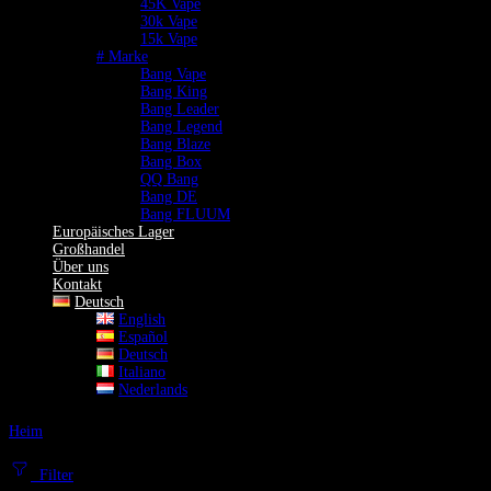
45K Vape
30k Vape
15k Vape
# Marke
Bang Vape
Bang King
Bang Leader
Bang Legend
Bang Blaze
Bang Box
QQ Bang
Bang DE
Bang FLUUM
Europäisches Lager
Großhandel
Über uns
Kontakt
Deutsch
English
Español
Deutsch
Italiano
Nederlands
Heim
Vape mit Display
Vape mit Display
Filter