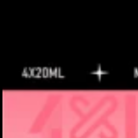
Zitronen-Limette & Erdbeeren-Eis & Himbeeren-Wassermelone
& Mango-Pfirsich
Saurer Mango-Ananas & Zitronen-Cola-Getränk & Pfirsich-
Beere & Erdbeere-Banane
Erdbeere Mango & Erdbeere Vanille-Cola & Blaue-Razz-Eis &
Erdbeere Kiwi
Kirsche Cranberry & Dreifache Beeren & Erdbeere Pitaya &
Wassermelonen-Kaugummi
Erdbeere Wassermelone & Pink Lemonade & Dreifache
Honigmelone & Schwarz Drache Eis