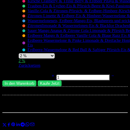
Kirsche Cranberry & Triple Berry & Erdbeer Pitaya & Was
Trauben-Eis & Lychee-Eis & Pfirsich-Beere & Kiwi-Passions
Vanille-Cola & Zitronen-Pfirsich- & Erdbeer-Himbeer-Kirsch
Zitronen-Limette & Erdbeer-Eis & Himbeer-Wassermelone &
Flavors
Wassermeloneneis, Erdbeer-Mango-Eis, Blaubeereis und prick
Zitronenlimonade & Wassermelonen-Eis & BlackIce Drachenf
Sauer Mango Ananas & Zitrone Cola Limonade & Pfirsich Be
Erdbeere Mango & Erdbeere Vanille Cola & Blaue Razz Eis 
Erdbeere Wassermelone & Pinke Limonade & Dreifache Hon
Eis
Erdbeere-Wassermelone & Red Bull & Saftiger Pfirsich-Eis &
Nicotine
2 %
Strength
Zurücksetzen
Bang BOX 160000 Züge Einweg-Vape | 4-in-1 Mehrgeschmack | 160K
Vape Quad Mesh Coil menge
In den Warenkorb
Kaufe Jetzt
×
Total:
...
Leute
sehen sich das gerade an
Teilen