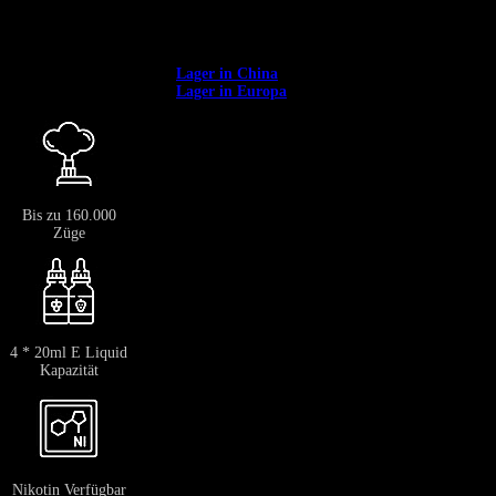
Sichern Sie sich mit dem Code
BANGVAPES3
im Warenkorb sofort 3 %
Rabatt auf Ihren ersten Einkauf.
✅ Europaweit verfügbar. ✅ Kostenloser Versand ab 400 €.
✅Versand aus unserem →
Lager in China
: 12–20 Tage.
✅Versand aus unserem →
Lager in Europa
: 3–7 Tage.
Bis zu 160.000
Züge
4 * 20ml E Liquid
Kapazität
Nikotin Verfügbar