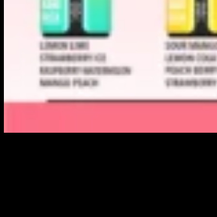
Leistungstests & Verifizierungsdaten
Wir haben die Bang BOX 160K unter professionellen Laborbedingungen
getestet, um Zuverlässigkeit und Transparenz sicherzustellen.
Testbedingungen /
Testkategorie
Ergebnis & Leistungsdaten
Standards
Bestanden. Reine Kobaltzelle
8A Dauerentladung /
Batteriesicherheit
bleibt <45°C während der