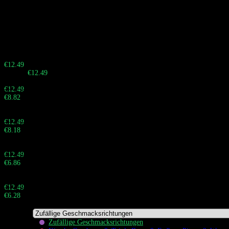
Der
Bang BOX 160000 Züge
ist ein bahnbrechender 4-in-1
Mehrgeschmack Einweg-Vape mit einem enormen Fassungsvermögen von
80 ml E-Liquid und Quad-Mesh-Coils, die speziell entwickelt wurden, um
Geschmacksermüdung für Vielnutzer zu vermeiden.
Beeil dich! Verkauf endet in:
Buy 10 - 29 pieces
€
12.49
Gesamt:
€
12.49
Buy 30 - 59 pieces and save 29%
€
12.49
€
8.82
Gesamt:
Buy 60 - 99 pieces and save 35%
€
12.49
€
8.18
Gesamt:
Buy 100 - 999 pieces and save 45%
€
12.49
€
6.86
Gesamt:
Buy 1.000+ pieces and save 50%
€
12.49
€
6.28
Gesamt:
Zufällige Geschmacksrichtungen