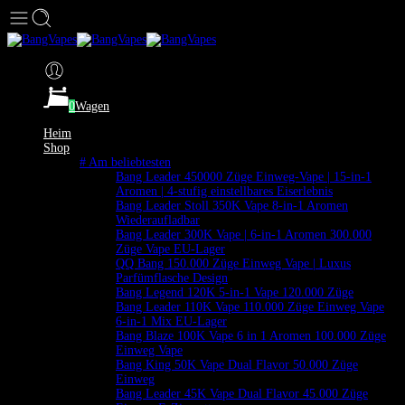
0
Wagen
Heim
Shop
# Am beliebtesten
Bang Leader 450000 Züge Einweg-Vape | 15-in-1
Aromen | 4-stufig einstellbares Eiserlebnis
Bang Leader Stoll 350K Vape 8-in-1 Aromen
Wiederaufladbar
Bang Leader 300K Vape | 6-in-1 Aromen 300.000
Züge Vape EU-Lager
QQ Bang 150.000 Züge Einweg Vape | Luxus
Parfümflasche Design
Bang Legend 120K 5-in-1 Vape 120.000 Züge
Bang Leader 110K Vape 110.000 Züge Einweg Vape
6-in-1 Mix EU-Lager
Bang Blaze 100K Vape 6 in 1 Aromen 100.000 Züge
Einweg Vape
Bang King 50K Vape Dual Flavor 50.000 Züge
Einweg
Bang Leader 45K Vape Dual Flavor 45.000 Züge