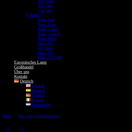
45K Vape
30k Vape
15k Vape
# Marke
Bang Vape
Bang King
Bang Leader
Bang Legend
Bang Blaze
Bang Box
QQ Bang
Bang DE
Bang FLUUM
Europäisches Lager
Großhandel
Über uns
Kontakt
Deutsch
English
Español
Deutsch
Italiano
Nederlands
Heim
Vape mit 4 Geschmäckern
Bang BOX 160000 Züge Einweg-
Vape | 4-in-1 Mehrgeschmack | 160K Vape Quad Mesh Coil