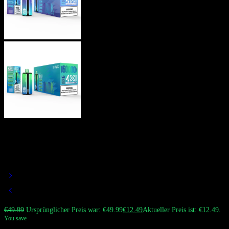
Bang BOX 160000 Züge Einweg-
Vape | 4-in-1 Mehrgeschmack |
160K Vape Quad Mesh Coil
€
49.99
Ursprünglicher Preis war: €49.99
€
12.49
Aktueller Preis ist: €12.49.
You save