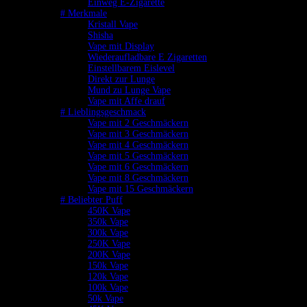
Einweg E-Zigarette
# Merkmale
Kristall Vape
Shisha
Vape mit Display
Wiederaufladbare E Zigaretten
Einstellbarem Eislevel
Direkt zur Lunge
Mund zu Lunge Vape
Vape mit Affe drauf
# Lieblingsgeschmack
Vape mit 2 Geschmäckern
Vape mit 3 Geschmäckern
Vape mit 4 Geschmäckern
Vape mit 5 Geschmäckern
Vape mit 6 Geschmäckern
Vape mit 8 Geschmäckern
Vape mit 15 Geschmäckern
# Beliebter Puff
450K Vape
350k Vape
300k Vape
250K Vape
200K Vape
150k Vape
120k Vape
100k Vape
50k Vape