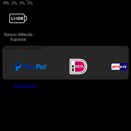
0%, 2%, 3%, 5%
Batterie 600mAh
Kapazität
Payments & Guarantees
Beschreibung
Merkmale
Gesamtzahl der Züge:
Bis zu 160.000 Züge (ca. 40.000 pro
Geschmack).
E-Liquid-Kapazität:
80ml Gesamt (4 unabhängige 20ml
Reservoirs).
Heiztechnologie:
0.8Ω Quad Mesh Coils
.